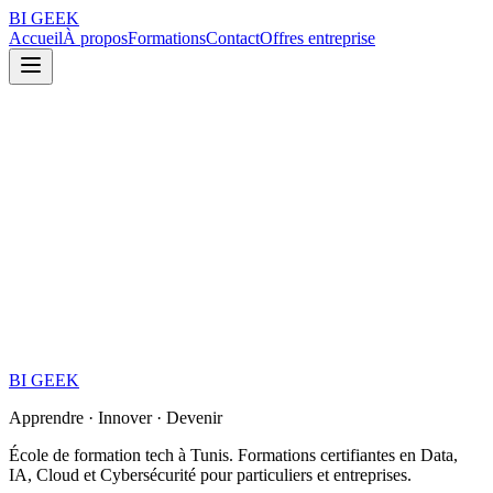
BI
GEEK
Accueil
À propos
Formations
Contact
Offres entreprise
BI
GEEK
Apprendre · Innover · Devenir
École de formation tech à Tunis. Formations certifiantes en Data,
IA, Cloud et Cybersécurité pour particuliers et entreprises.