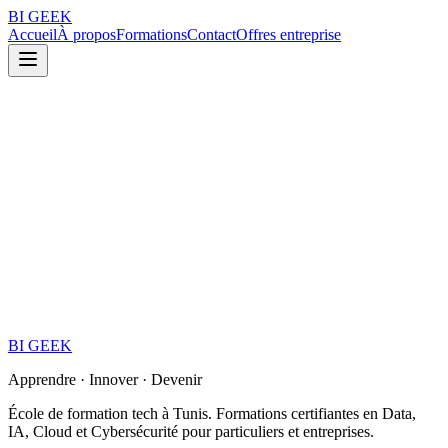
BI
GEEK
Accueil
À propos
Formations
Contact
Offres entreprise
BI
GEEK
Apprendre · Innover · Devenir
École de formation tech à Tunis. Formations certifiantes en Data,
IA, Cloud et Cybersécurité pour particuliers et entreprises.