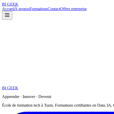
BI
GEEK
Accueil
À propos
Formations
Contact
Offres entreprise
BI
GEEK
Apprendre · Innover · Devenir
École de formation tech à Tunis. Formations certifiantes en Data, IA, C