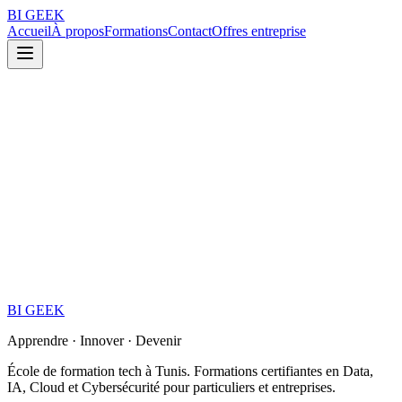
BI
GEEK
Accueil
À propos
Formations
Contact
Offres entreprise
BI
GEEK
Apprendre · Innover · Devenir
École de formation tech à Tunis. Formations certifiantes en Data,
IA, Cloud et Cybersécurité pour particuliers et entreprises.